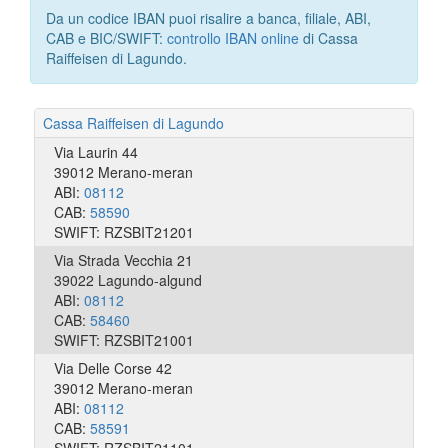
Da un codice IBAN puoi risalire a banca, filiale, ABI,
CAB e BIC/SWIFT:
controllo IBAN online
di Cassa
Raiffeisen di Lagundo.
Cassa Raiffeisen di Lagundo
Via Laurin 44
39012 Merano-meran
ABI:
08112
CAB:
58590
SWIFT: RZSBIT21201
Via Strada Vecchia 21
39022 Lagundo-algund
ABI:
08112
CAB:
58460
SWIFT: RZSBIT21001
Via Delle Corse 42
39012 Merano-meran
ABI:
08112
CAB:
58591