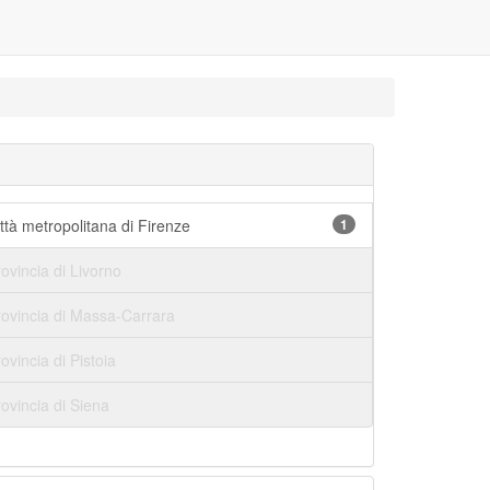
ttà metropolitana di Firenze
1
ovincia di Livorno
rovincia di Massa-Carrara
ovincia di Pistoia
ovincia di Siena