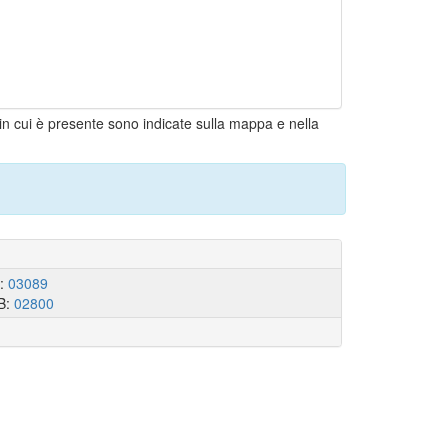
e in cui è presente sono indicate sulla mappa e nella
I:
03089
B:
02800