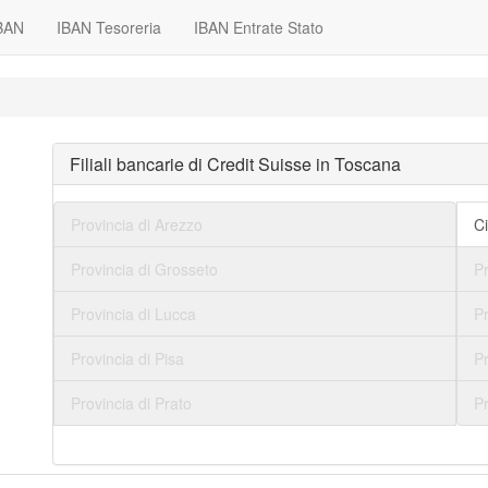
IBAN
IBAN Tesoreria
IBAN Entrate Stato
Filiali bancarie di Credit Suisse in Toscana
Provincia di Arezzo
Ci
Provincia di Grosseto
Pr
Provincia di Lucca
P
Provincia di Pisa
Pr
Provincia di Prato
Pr