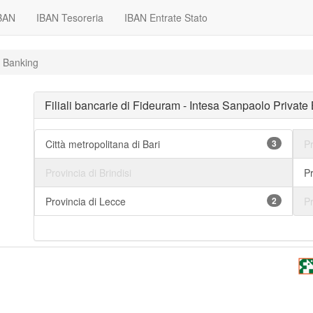
IBAN
IBAN Tesoreria
IBAN Entrate Stato
e Banking
Filiali bancarie di Fideuram - Intesa Sanpaolo Private
Città metropolitana di Bari
3
Pr
Provincia di Brindisi
Pr
Provincia di Lecce
2
Pr