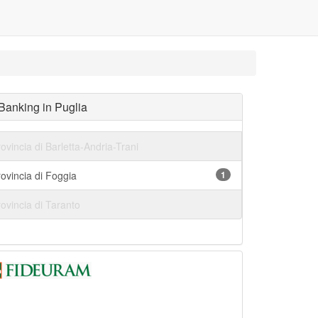
 Banking in Puglia
ovincia di Barletta-Andria-Trani
ovincia di Foggia
1
ovincia di Taranto