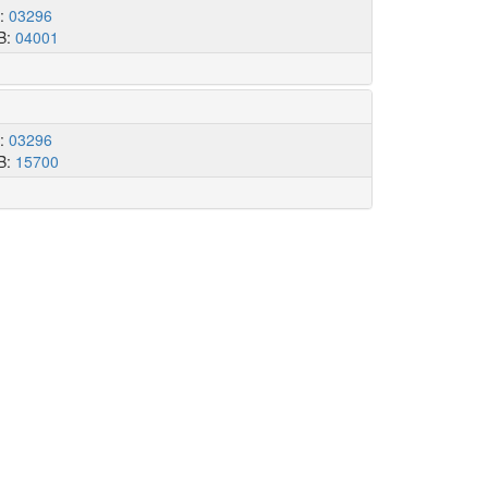
I:
03296
B:
04001
I:
03296
B:
15700