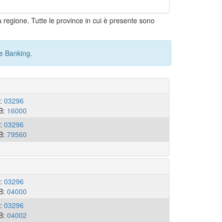
a regione. Tutte le province in cui è presente sono
e Banking.
I:
03296
B:
16000
I:
03296
B:
79560
I:
03296
B:
04000
I:
03296
B:
04002