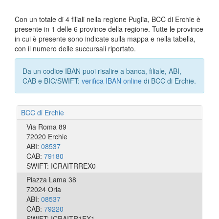
Con un totale di 4 filiali nella regione Puglia, BCC di Erchie è
presente in 1 delle 6 province della regione. Tutte le province
in cui è presente sono indicate sulla mappa e nella tabella,
con il numero delle succursali riportato.
Da un codice IBAN puoi risalire a banca, filiale, ABI,
CAB e BIC/SWIFT:
verifica IBAN online
di BCC di Erchie.
BCC di Erchie
Via Roma 89
72020 Erchie
ABI:
08537
CAB:
79180
SWIFT: ICRAITRREX0
Piazza Lama 38
72024 Oria
ABI:
08537
CAB:
79220
SWIFT: ICRAITR1EX1