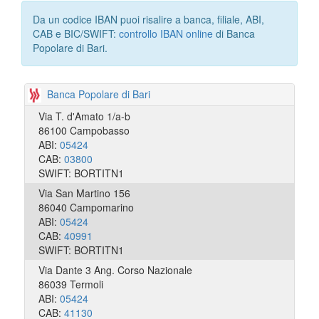
Da un codice IBAN puoi risalire a banca, filiale, ABI,
CAB e BIC/SWIFT:
controllo IBAN online
di Banca
Popolare di Bari.
Banca Popolare di Bari
Via T. d'Amato 1/a-b
86100 Campobasso
ABI:
05424
CAB:
03800
SWIFT: BORTITN1
Via San Martino 156
86040 Campomarino
ABI:
05424
CAB:
40991
SWIFT: BORTITN1
Via Dante 3 Ang. Corso Nazionale
86039 Termoli
ABI:
05424
CAB:
41130