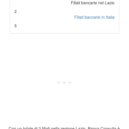
Filiali bancarie nel Lazio
2
Filiali bancarie in Italia
5
Con un totale di 2 filiali nella regione Lazio, Banca Consulia è