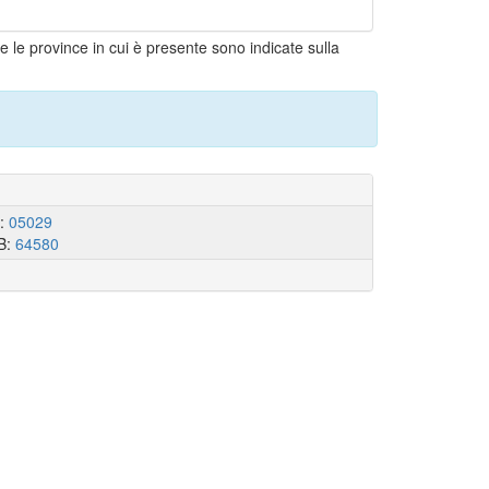
tte le province in cui è presente sono indicate sulla
I:
05029
B:
64580