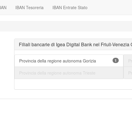
IBAN
IBAN Tesoreria
IBAN Entrate Stato
Filiali bancarie di Igea Digital Bank nel Friuli-Venezia 
Provincia della regione autonoma Gorizia
1
P
Provincia della regione autonoma Trieste
P