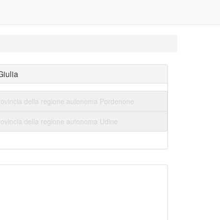
Giulia
rovincia della regione autonoma Pordenone
rovincia della regione autonoma Udine