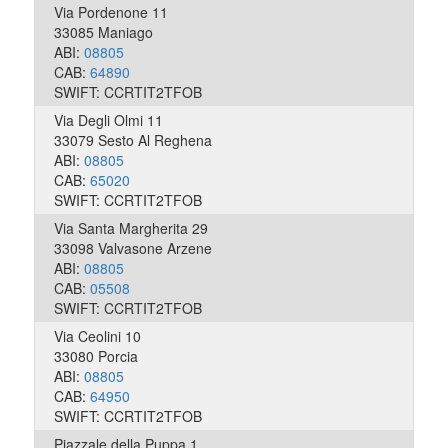
Via Pordenone 11
33085 Maniago
ABI:
08805
CAB:
64890
SWIFT: CCRTIT2TFOB
Via Degli Olmi 11
33079 Sesto Al Reghena
ABI:
08805
CAB:
65020
SWIFT: CCRTIT2TFOB
Via Santa Margherita 29
33098 Valvasone Arzene
ABI:
08805
CAB:
05508
SWIFT: CCRTIT2TFOB
Via Ceolini 10
33080 Porcia
ABI:
08805
CAB:
64950
SWIFT: CCRTIT2TFOB
Piazzale della Puppa 1