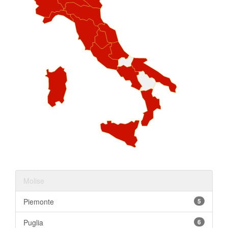
Molise
Piemonte
5
Puglia
6