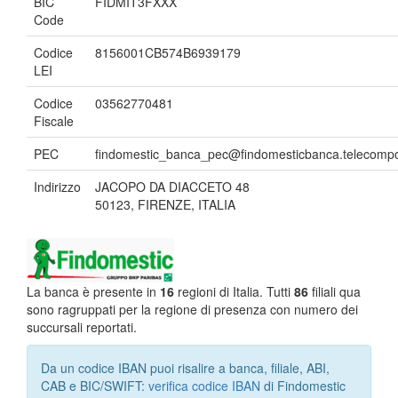
BIC
FIDMIT3FXXX
Code
Codice
8156001CB574B6939179
LEI
Codice
03562770481
Fiscale
PEC
findomestic_banca_pec@findomesticbanca.telecompos
Indirizzo
JACOPO DA DIACCETO 48
50123, FIRENZE, ITALIA
La banca è presente in
16
regioni di Italia. Tutti
86
filiali qua
sono ragruppati per la regione di presenza con numero dei
succursali reportati.
Da un codice IBAN puoi risalire a banca, filiale, ABI,
CAB e BIC/SWIFT:
verifica codice IBAN
di Findomestic