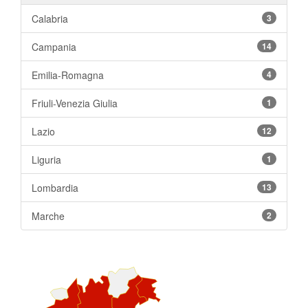
Calabria
3
Campania
14
Emilia-Romagna
4
Friuli-Venezia Giulia
1
Lazio
12
Liguria
1
Lombardia
13
Marche
2