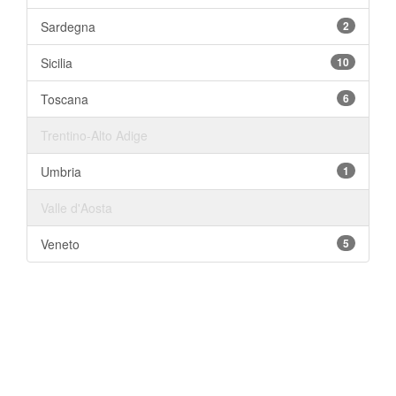
Sardegna
2
Sicilia
10
Toscana
6
Trentino-Alto Adige
Umbria
1
Valle d'Aosta
Veneto
5