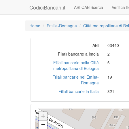
CodiciBancari.it
ABI CAB ricerca
Verifica 
Home
Emilia-Romagna
Città metropolitana di B
ABI
03440
Filiali bancarie a Imola
2
Filiali bancarie nella Città
6
metropolitana di Bologna
Filiali bancarie nel Emilia-
19
Romagna
Filiali bancarie in Italia
321
+
−