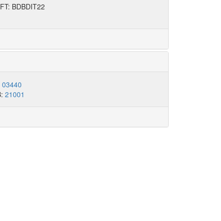
FT: BDBDIT22
:
03440
B:
21001