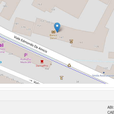
ABI
CA