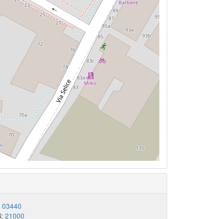
:
03440
B:
21000