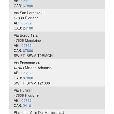
ABI:
05792
CAB:
67890
Via San Lorenzo 33
47838 Riccione
ABI:
05792
CAB:
24100
Via Borgo 19/a
47836 Mondaino
ABI:
05792
CAB:
67880
SWIFT: BPVMIT2RMON
Via Piemonte 20
47843 Misano Adriatico
ABI:
05792
CAB:
67860
SWIFT: BPVMIT21086
Via Ruffini 11
47838 Riccione
ABI:
05792
CAB:
24101
Piazzetta Valle Del Marecchia 4