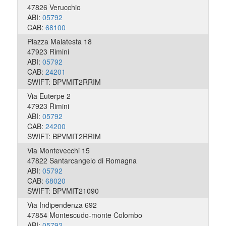
47826 Verucchio
ABI:
05792
CAB:
68100
Piazza Malatesta 18
47923 Rimini
ABI:
05792
CAB:
24201
SWIFT: BPVMIT2RRIM
Via Euterpe 2
47923 Rimini
ABI:
05792
CAB:
24200
SWIFT: BPVMIT2RRIM
Via Montevecchi 15
47822 Santarcangelo di Romagna
ABI:
05792
CAB:
68020
SWIFT: BPVMIT21090
Via Indipendenza 692
47854 Montescudo-monte Colombo
ABI:
05792