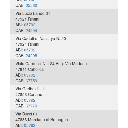
CAB:
05560
Via Lucio Lando 31
47921 Rimini
ABI:
05792
CAB:
24204
Via Caduti di Nassirya N. 20
47924 Rimini
ABI:
05792
CAB:
24205
Viale Carducci N. 124 Ang. Via Modena
47841 Cattolica
ABI:
05792
CAB:
67759
Via Garibaldi 11
47853 Coriano
ABI:
05792
CAB:
67770
Via Bucci 61
47833 Morciano di Romagna
ABI:
05792