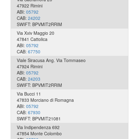
47922 Rimini
ABI:
05792
CAB:
24202
SWIFT: BPVMIT2RRIM
Via Xxiv Maggio 20
47841 Cattolica
ABI:
05792
CAB:
67750
Viale Siracusa Ang. Via Tommaseo
47924 Rimini
ABI:
05792
CAB:
24203
SWIFT: BPVMIT2RRIM
Via Bucci 11
47833 Morciano di Romagna
ABI:
05792
CAB:
67930
SWIFT: BPVMIT21081
Via Indipendenza 692
47854 Monte Colombo