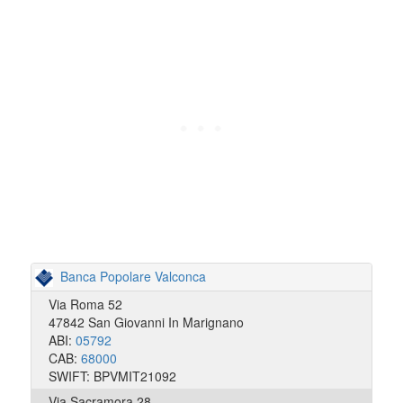
Banca Popolare Valconca
Via Roma 52
47842 San Giovanni In Marignano
ABI:
05792
CAB:
68000
SWIFT: BPVMIT21092
Via Sacramora 28