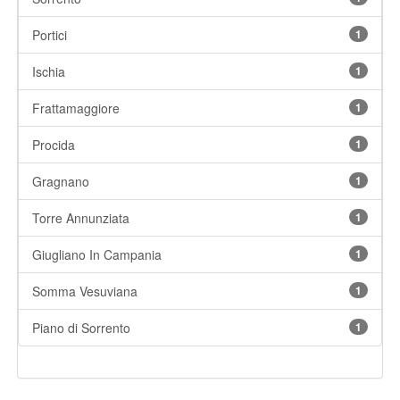
Portici
1
Ischia
1
Frattamaggiore
1
Procida
1
Gragnano
1
Torre Annunziata
1
Giugliano In Campania
1
Somma Vesuviana
1
Piano di Sorrento
1