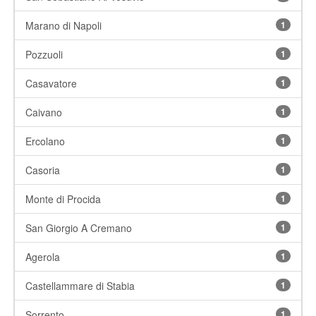
Marano di Napoli
1
Pozzuoli
1
Casavatore
1
Caivano
1
Ercolano
1
Casoria
1
Monte di Procida
1
San Giorgio A Cremano
1
Agerola
1
Castellammare di Stabia
1
Sorrento
1