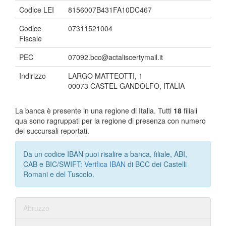
Codice LEI
8156007B431FA10DC467
Codice
07311521004
Fiscale
PEC
07092.bcc@actaliscertymail.it
Indirizzo
LARGO MATTEOTTI, 1
00073 CASTEL GANDOLFO, ITALIA
La banca è presente in una regione di Italia. Tutti
18
filiali
qua sono ragruppati per la regione di presenza con numero
dei succursali reportati.
Da un codice IBAN puoi risalire a banca, filiale, ABI,
CAB e BIC/SWIFT:
Verifica IBAN
di BCC dei Castelli
Romani e del Tuscolo.
Abruzzo