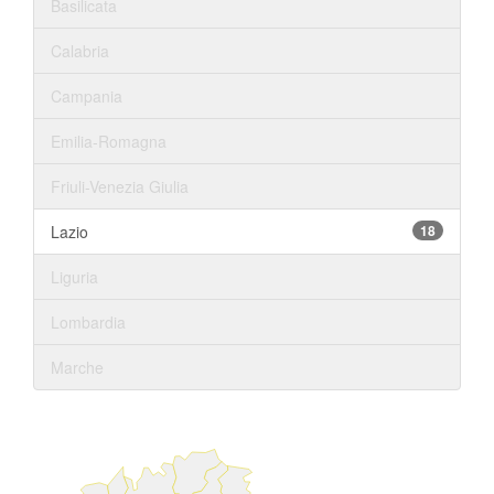
Basilicata
Calabria
Campania
Emilia-Romagna
Friuli-Venezia Giulia
Lazio
18
Liguria
Lombardia
Marche