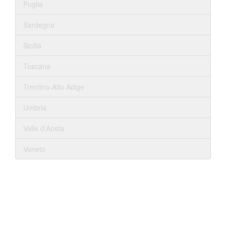
Puglia
Sardegna
Sicilia
Toscana
Trentino-Alto Adige
Umbria
Valle d'Aosta
Veneto