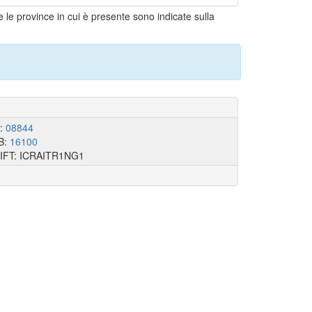
e le province in cui è presente sono indicate sulla
I:
08844
B:
16100
IFT: ICRAITR1NG1