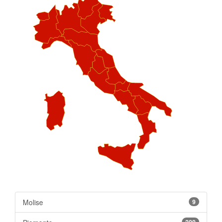
Molise
9
299