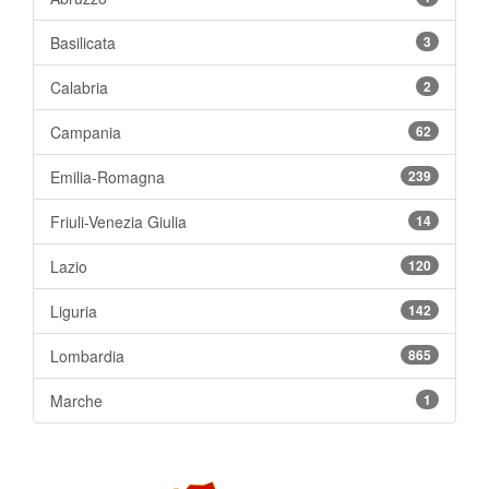
Basilicata
3
Calabria
2
Campania
62
Emilia-Romagna
239
Friuli-Venezia Giulia
14
Lazio
120
Liguria
142
Lombardia
865
Marche
1