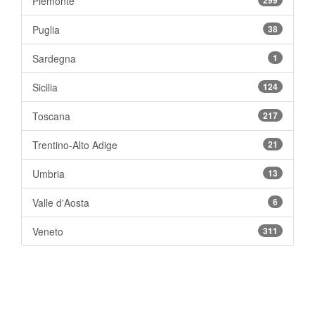
Piemonte
Puglia
38
Sardegna
1
Sicilia
124
Toscana
217
Trentino-Alto Adige
21
Umbria
13
Valle d'Aosta
6
Veneto
311