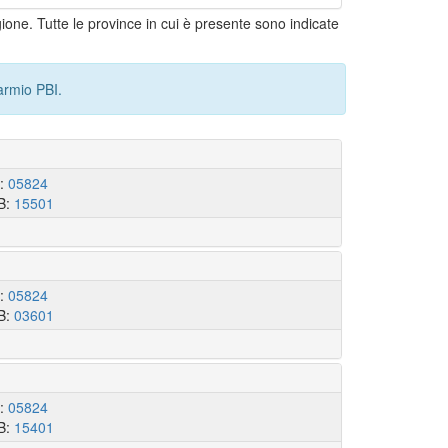
gione. Tutte le province in cui è presente sono indicate
armio PBI.
I:
05824
B:
15501
I:
05824
B:
03601
I:
05824
B:
15401