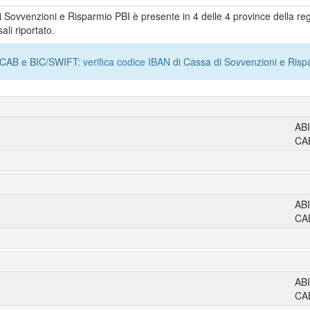
di Sovvenzioni e Risparmio PBI è presente in 4 delle 4 province della re
ali riportato.
I, CAB e BIC/SWIFT:
verifica codice IBAN
di Cassa di Sovvenzioni e Risp
AB
CA
AB
CA
AB
CA