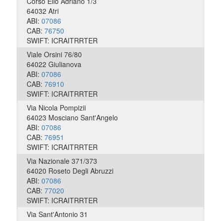
Corso Elio Adriano 1/3
64032 Atri
ABI:
07086
CAB:
76750
SWIFT: ICRAITRRTER
Viale Orsini 76/80
64022 Giulianova
ABI:
07086
CAB:
76910
SWIFT: ICRAITRRTER
Via Nicola Pompizii
64023 Mosciano Sant'Angelo
ABI:
07086
CAB:
76951
SWIFT: ICRAITRRTER
Via Nazionale 371/373
64020 Roseto Degli Abruzzi
ABI:
07086
CAB:
77020
SWIFT: ICRAITRRTER
Via Sant'Antonio 31