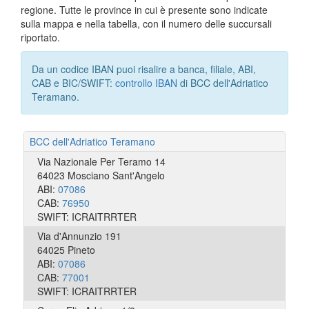
regione. Tutte le province in cui è presente sono indicate
sulla mappa e nella tabella, con il numero delle succursali
riportato.
Da un codice IBAN puoi risalire a banca, filiale, ABI,
CAB e BIC/SWIFT:
controllo IBAN
di BCC dell'Adriatico
Teramano.
BCC dell'Adriatico Teramano
Via Nazionale Per Teramo 14
64023 Mosciano Sant'Angelo
ABI:
07086
CAB:
76950
SWIFT: ICRAITRRTER
Via d'Annunzio 191
64025 Pineto
ABI:
07086
CAB:
77001
SWIFT: ICRAITRRTER